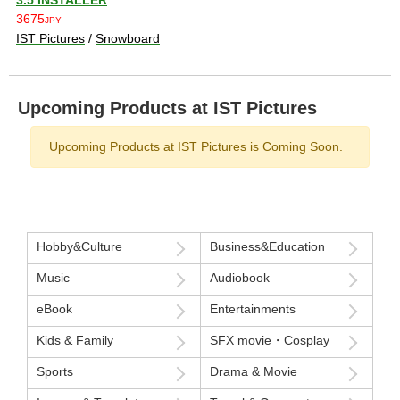
3.5 INSTALLER
3675
JPY
IST Pictures
/
Snowboard
Upcoming Products at IST Pictures
Upcoming Products at IST Pictures is Coming Soon.
Hobby&Culture
Business&Education
Music
Audiobook
eBook
Entertainments
Kids & Family
SFX movie・Cosplay
Sports
Drama & Movie