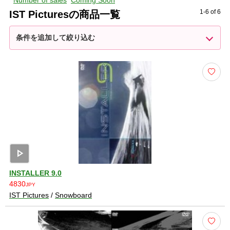
Number of sales
Coming Soon
雪、山、旅、音楽、スノーボードを通じて自然を感じるムービーを
1-6 of 6
IST Picturesの商品一覧
お届けします。
説明を折りたたむ
条件を追加して絞り込む
play_arrow
INSTALLER 9.0
4830
JPY
IST Pictures
/
Snowboard