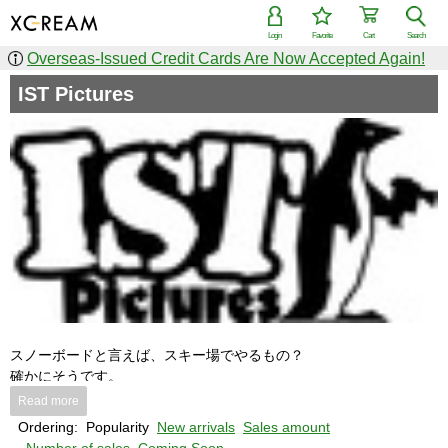
Login
Favorite
Cart
Search
Overseas-Issued Credit Cards Are Now Accepted Again!
IST Pictures
スノーボードと言えば、スキー場でやるもの？
確かにそうです。
が、スノーボードの楽しみ方は無限大。
Read more
スキー場はもちろん、トップライダーが様々な山や国へ雪を求めて
Ordering:
Popularity
New arrivals
Sales amount
スノーボードを表現します。