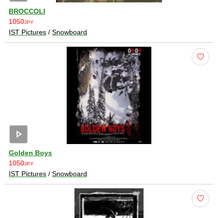
BROCCOLI
1050
JPY
IST Pictures
/
Snowboard
play_arrow
Golden Boys
1050
JPY
IST Pictures
/
Snowboard