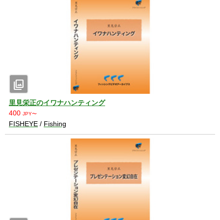
photo_library
里見栄正のイワナハンティング
400
JPY〜
FISHEYE
/
Fishing