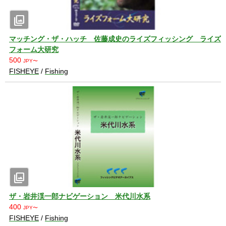
photo_library
マッチング・ザ・ハッチ 佐藤成史のライズフィッシング ライズ
フォーム大研究
500
JPY〜
FISHEYE
/
Fishing
photo_library
ザ・岩井渓一郎ナビゲーション 米代川水系
400
JPY〜
FISHEYE
/
Fishing