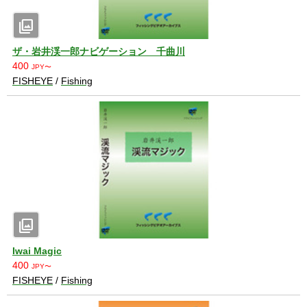
photo_library
ザ・岩井渓一郎ナビゲーション 千曲川
400
JPY〜
FISHEYE
/
Fishing
photo_library
Iwai Magic
400
JPY〜
FISHEYE
/
Fishing