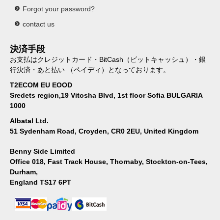
Forgot your password?
contact us
決済手段
お支払はクレジットカード・BitCash（ビットキャッシュ）・銀
行決済・あと払い （ペイディ）となっております。
T2ECOM EU EOOD
Sredets region,19 Vitosha Blvd, 1st floor Sofia BULGARIA
1000
Albatal Ltd.
51 Sydenham Road, Croyden, CR0 2EU, United Kingdom
Benny Side Limited
Office 018, Fast Track House, Thornaby, Stockton-on-Tees,
Durham,
England TS17 6PT