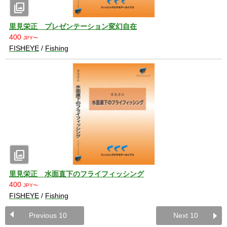
photo_library
里見栄正 プレゼンテーション変幻自在
400
JPY〜
FISHEYE
/
Fishing
photo_library
里見栄正 水面直下のフライフィッシング
400
JPY〜
FISHEYE
/
Fishing
Previous 10
Next 10