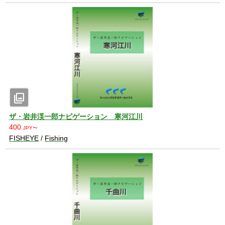
photo_library
ザ・岩井渓一郎ナビゲーション 寒河江川
400
JPY〜
FISHEYE
/
Fishing