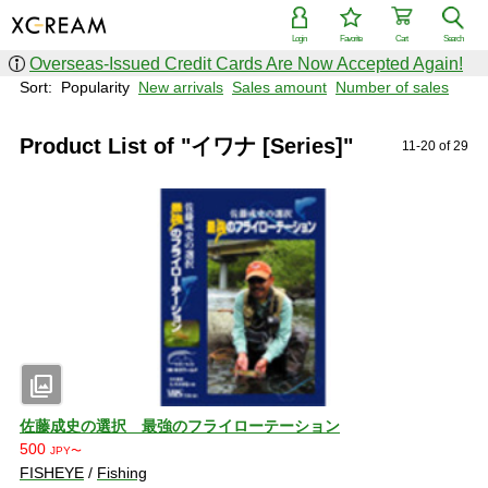
Login
Favorite
Cart
Search
Overseas-Issued Credit Cards Are Now Accepted Again!
Sort:
Popularity
New arrivals
Sales amount
Number of sales
Product List of "イワナ [Series]"
11-20 of 29
photo_library
佐藤成史の選択 最強のフライローテーション
500
JPY〜
FISHEYE
/
Fishing