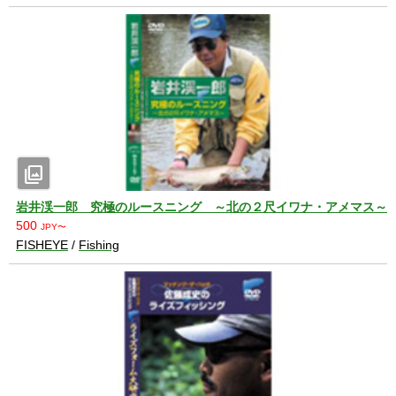
photo_library
岩井渓一郎 究極のルースニング ～北の２尺イワナ・アメマス～
500
JPY〜
FISHEYE
/
Fishing