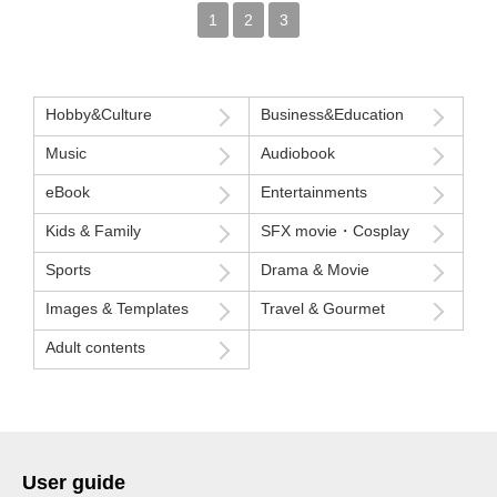
1
2
3
Hobby&Culture
Business&Education
Music
Audiobook
eBook
Entertainments
Kids & Family
SFX movie・Cosplay
Sports
Drama & Movie
Images & Templates
Travel & Gourmet
Adult contents
User guide